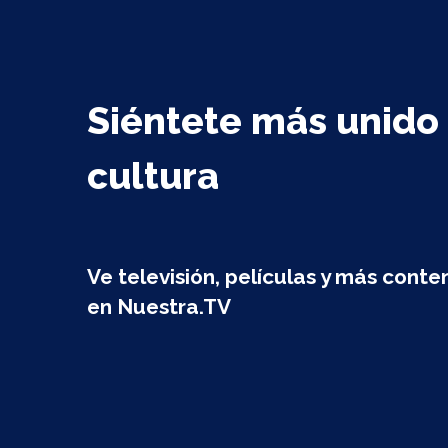
Skip
Skip
links
to
content
Siéntete más unido 
cultura
Ve televisión, películas y más cont
en Nuestra.TV