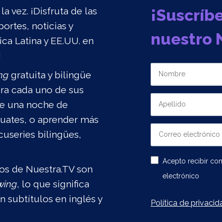
a vez. ¡Disfruta de las
¡Suscríb
ortes, noticias y
nuestro 
a Latina y EE.UU. en
!
ng
gratuita y bilingüe
ara cada uno de sus
 de una noche de
 cuates, o aprender más
cuseries bilingües,
Acepto recibir c
dos de Nuestra.TV son
electrónico
wing
, lo que significa
 subtítulos en inglés y
Política de privacid