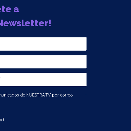
ete a
Newsletter!
omunicados de NUESTRA.TV por correo
*
ad