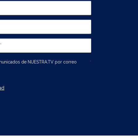
omunicados de NUESTRA.TV por correo
*
ad