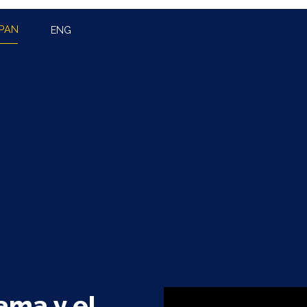
PAN
ENG
rama y el